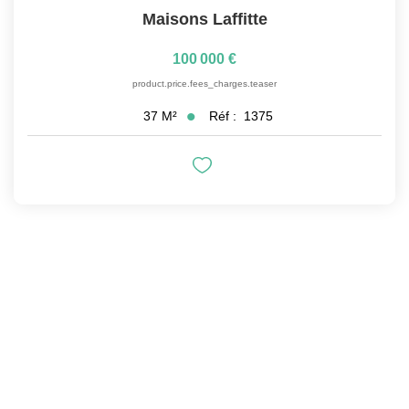
Maisons Laffitte
100 000 €
product.price.fees_charges.teaser
Réf :
1375
37
M²