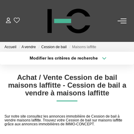
VENTES
VENDUS
Accueil
A vendre
Cession de bail
Maisons laffitte
Modifier les critères de recherche
LOCATIONS
Localisation
Type de bien
Surface min
Budget max
Achat / Vente Cession de bail
INVESTISSEMENTS
maisons laffitte - Cession de bail a
Plus de critères
Créer une alerte
vendre à maisons laffitte
INVESTISSEMENT PARTICIPATIF
NEUF
METAVERS
Sur notre site consultez les annonces immobilière de Cession de bail à
vendre maisons laffitte. Trouvez votre Cession de bail sur maisons laffitte
grâce aux annonces immobilières de IMMO-CONCEPT.