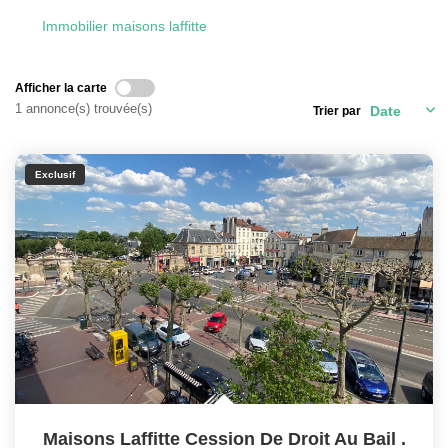
COMMERCES
Immobilier maisons laffitte
ESTIMATION
Afficher la carte
1 annonce(s) trouvée(s)
Trier par
SERVICES
NOS SERVICES
Exclusif
NOS OUTILS
ACTUALITÉS
SUIVI VENDEUR
REJOIGNEZ NOUS
Maisons Laffitte Cession De Droit Au Bail
.