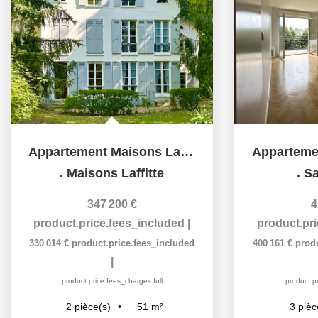
Appartement Maisons Laffitte Parc 2 pièces 51,47 m²
.
Maisons Laffitte
.
Sa
347 200 €
4
product.price.fees_included
|
product.pr
330 014 €
product.price.fees_included
400 161 €
prod
|
product.price.fees_charges.full
product.pr
51
m²
2
pièce(s)
3
pièc