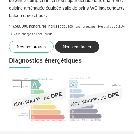
de 86m2 comprenant entrée séjour double deux chambres
cuisine aménagée équipée salle de bains WC indépendants
balcon cave et box.
** €580 000
honoraires inclus
|
|
€551 290
hors honoraires
Honoraires : 5.21%
TTC à la charge de l'acquéreur
Nos honoraires
Nous contacter
Diagnostics énergétiques