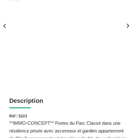
COMMERCES
ESTIMATION
SERVICES
NOS SERVICES
NOS OUTILS
ACTUALITÉS
SUIVI VENDEUR
REJOIGNEZ NOUS
Description
Réf : 5223
**IMMO-CONCEPT** Portes du Parc Classé dans une
résidence prisée avec ascenseur et gardien appartement