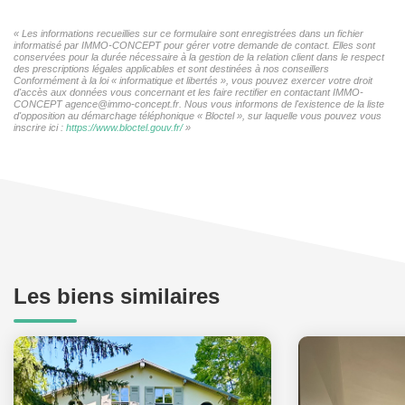
« Les informations recueillies sur ce formulaire sont enregistrées dans un fichier
informatisé par IMMO-CONCEPT pour gérer votre demande de contact. Elles sont
conservées pour la durée nécessaire à la gestion de la relation client dans le respect
des prescriptions légales applicables et sont destinées à nos conseillers
Conformément à la loi « informatique et libertés », vous pouvez exercer votre droit
d'accès aux données vous concernant et les faire rectifier en contactant IMMO-
CONCEPT agence@immo-concept.fr. Nous vous informons de l'existence de la liste
d'opposition au démarchage téléphonique « Bloctel », sur laquelle vous pouvez vous
inscrire ici :
https://www.bloctel.gouv.fr/
»
Les biens similaires