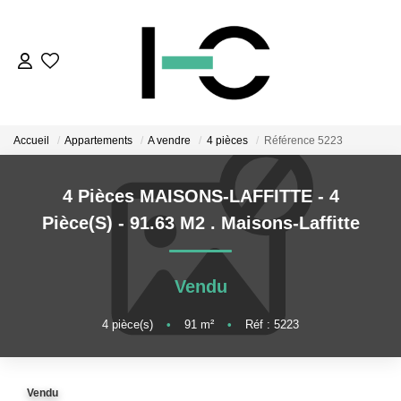
VENTES
VENDUS
Accueil
Appartements
A vendre
4 pièces
Référence 5223
4 Pièces MAISONS-LAFFITTE - 4
LOCATIONS
Pièce(s) - 91.63 M2
.
Maisons-Laffitte
INVESTISSEMENTS
Vendu
INVESTISSEMENT PARTICIPATIF
NEUF
4
pièce(s)
•
91
m²
•
Réf : 5223
METAVERS
Vendu