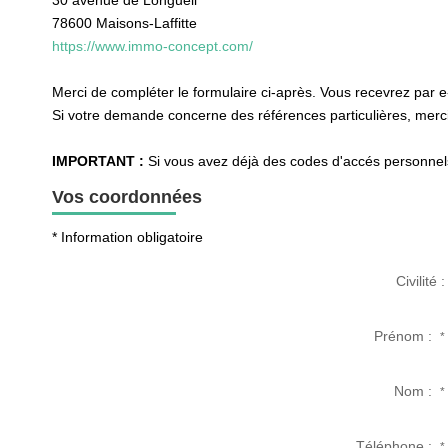
30 avenue de Longueil
78600
Maisons-Laffitte
https://www.immo-concept.com/
Merci de compléter le formulaire ci-après. Vous recevrez par 
Si votre demande concerne des références particulières, merci 
IMPORTANT :
Si vous avez déjà des codes d'accés personnels 
Vos coordonnées
* Information obligatoire
Civilité :
Prénom :
*
Nom :
*
Téléphone :
*